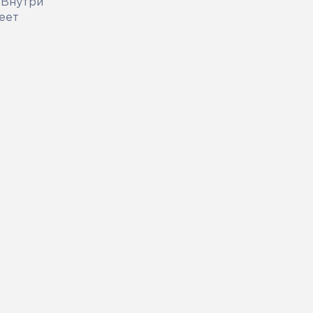
 Внутри
еет