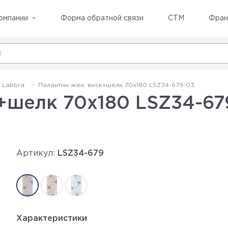
омпании
Форма обратной связи
СТМ
Фран
Labbra
Палантин жен. виск+шелк 70х180 LSZ34-679-03
+шелк 70х180 LSZ34-67
Артикул:
LSZ34-679
Характеристики