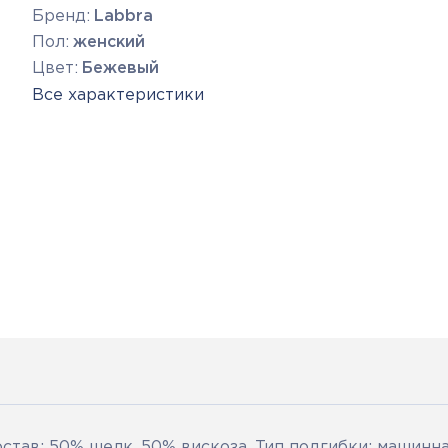
Бренд:
Labbra
Пол:
женский
Цвет:
Бежевый
Все характеристики
став: 50% шелк, 50% вискоза. Тип подгибки: машинн