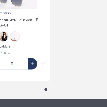
-260033
езащитные очки LB-
3-01
Labbra
 300 ₽