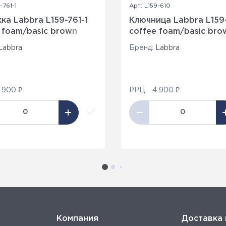
-761-1
Арт: L159-610
а Labbra L159-761-1
Ключница Labbra L159
 foam/basic brown
coffee foam/basic bro
Labbra
Бренд:
Labbra
 900 ₽
РРЦ
4 900 ₽
Компания
Доставка 