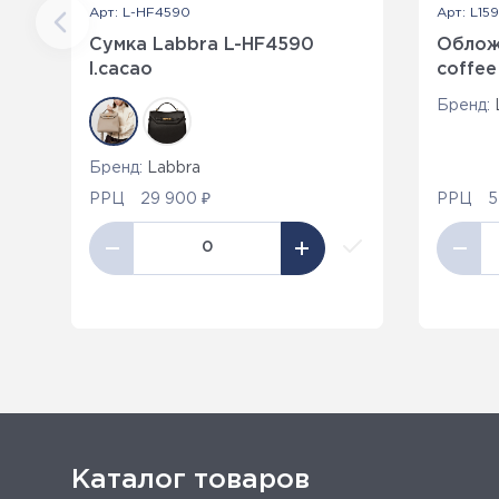
Арт: L-HF4590
Арт: L159
Сумка Labbra L-HF4590
Обложк
l.cacao
coffee
Бренд:
Бренд:
Labbra
РРЦ
29 900 ₽
РРЦ
5
Каталог товаров