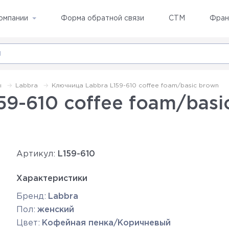
омпании
Форма обратной связи
СТМ
Фран
ы
Labbra
Ключница Labbra L159-610 coffee foam/basic brown
9-610 coffee foam/basi
Артикул:
L159-610
Характеристики
Бренд:
Labbra
Пол:
женский
Цвет:
Кофейная пенка/Коричневый