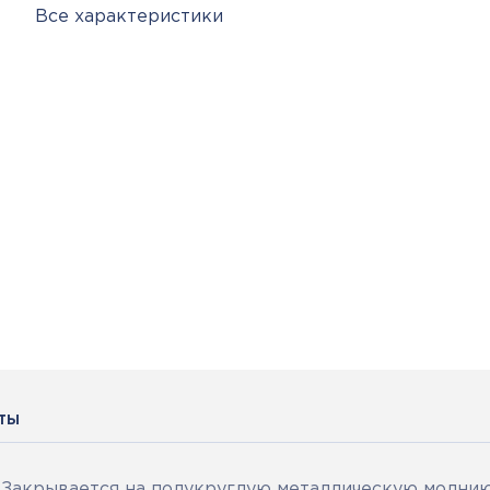
Все характеристики
ты
Закрывается на полукруглую металлическую молнию