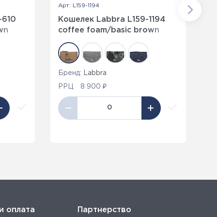
Арт: L159-1194
Ар
-610
Кошелек Labbra L159-1194
П
wn
coffee foam/basic brown
4
Бренд:
Labbra
Бр
РРЦ
8 900 ₽
Р
и оплата
Партнерство