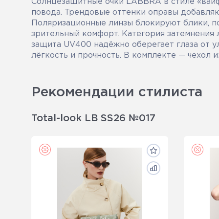
Солнцезащитные очки LABBRA в стиле «вайф
повода. Трендовые оттенки оправы добавля
Поляризационные линзы блокируют блики, по
зрительный комфорт. Категория затемнения 
защита UV400 надёжно оберегает глаза от у
лёгкость и прочность. В комплекте — чехол 
Рекомендации стилиста
Total-look LB SS26 №017