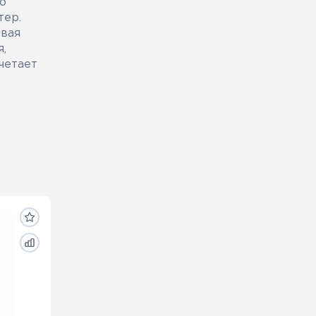
о
тер.
ивая
,
четает