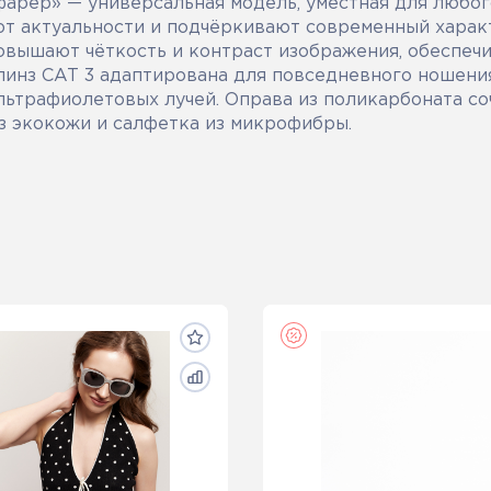
арер» — универсальная модель, уместная для любог
ют актуальности и подчёркивают современный харак
вышают чёткость и контраст изображения, обеспеч
линз CAT 3 адаптирована для повседневного ношения
льтрафиолетовых лучей. Оправа из поликарбоната со
из экокожи и салфетка из микрофибры.