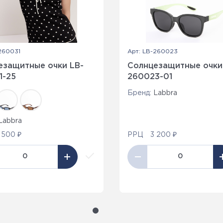
260031
Арт: LB-260023
езащитные очки LB-
Солнцезащитные очки
1-25
260023-01
Бренд:
Labbra
Labbra
 500 ₽
РРЦ
3 200 ₽