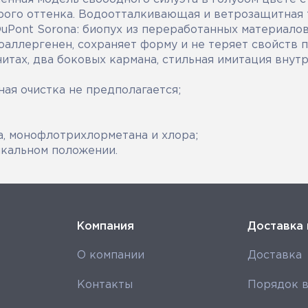
ого оттенка. Водоотталкивающая и ветрозащитная 
uPont Sorona: биопух из переработанных материало
оаллергенен, сохраняет форму и не теряет свойств 
нитах, два боковых кармана, стильная имитация внут
ная очистка не предполагается;
а, монофлотрихлорметана и хлора;
икальном положении.
Компания
Доставка 
О компании
Доставка
Контакты
Порядок в