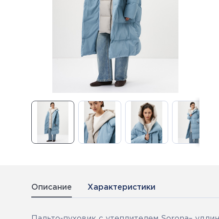
Описание
Характеристики
Пальто-пуховик с утеплителем Sorona– удлин