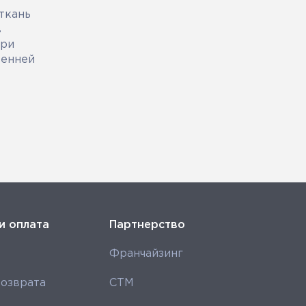
ткань
в
при
ренней
и оплата
Партнерство
Франчайзинг
озврата
СТМ