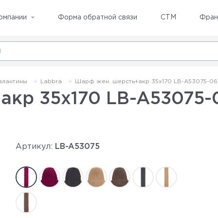
омпании
Форма обратной связи
СТМ
Фран
алантины
Labbra
Шарф жен. шерсть+акр 35х170 LB-A53075-06
акр 35х170 LB-A53075-
Артикул:
LB-A53075