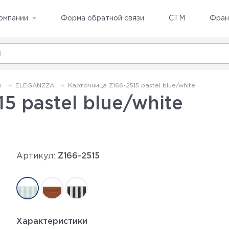
омпании
Форма обратной связи
СТМ
Фран
ы
ELEGANZZA
Карточница Z166-2515 pastel blue/white
5 pastel blue/white
Артикул:
Z166-2515
Характеристики