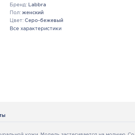
Бренд:
Labbra
Пол:
женский
Цвет:
Серо-бежевый
Все характеристики
ты
туральной кожи. Модель застегивается на молнию. С