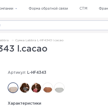
омпании
Форма обратной связи
СТМ
Фран
abbra
Сумка Labbra L-HF4343 l.cacao
43 l.cacao
Артикул:
L-HF4343
Характеристики