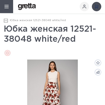
Юбка женская 12521-38048 white/red
Юбка женская 12521-
38048 white/red
Sale (Распродажа)