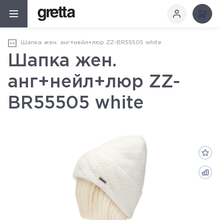
Шапка жен. анг+нейл+люр ZZ-BR55505 white
Шапка жен.
анг+нейл+люр ZZ-
BR55505 white