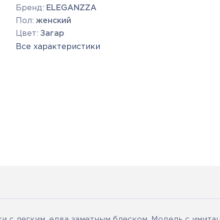
Бренд:
ELEGANZZA
Пол:
женский
Цвет:
Загар
Все характеристики
и с легким, едва заметным блеском. Модель с имита