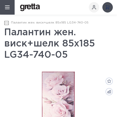
Палантин жен. виск+шелк 85х185 LG34-740-05
Палантин жен.
виск+шелк 85х185
LG34-740-05