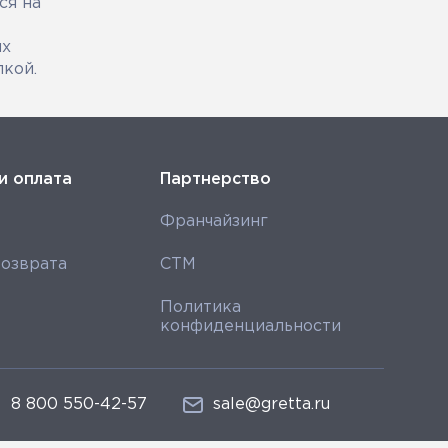
ся на
их
пкой.
и оплата
Партнерство
Франчайзинг
озврата
СТМ
Политика
конфиденциальности
8 800 550-42-57
sale@gretta.ru